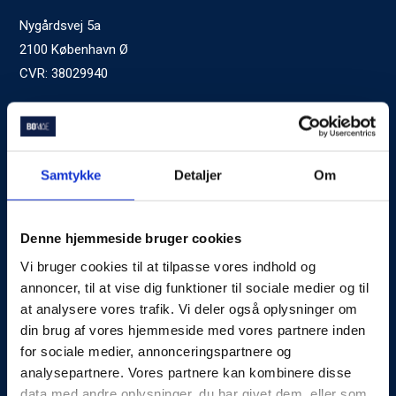
Nygårdsvej 5a
2100 København Ø
CVR: 38029940
Ved generelle henvendelser kontakt Bomae:
kontakt@bomae.dk
Tlf.
72600400
, mandag til fredag 9:00-20:00
Samtykke
Detaljer
Om
Godkendt af Finanstilsynet
som Boligkreditformidler
Denne hjemmeside bruger cookies
Vi bruger cookies til at tilpasse vores indhold og
Om Bomae
annoncer, til at vise dig funktioner til sociale medier og til
at analysere vores trafik. Vi deler også oplysninger om
Kontakt
din brug af vores hjemmeside med vores partnere inden
Karriere
for sociale medier, annonceringspartnere og
analysepartnere. Vores partnere kan kombinere disse
Mød Rådgiverne
data med andre oplysninger, du har givet dem, eller som