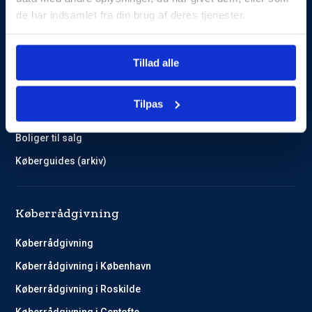
de har indsamlet fra din brug af deres tjenester.
Guides og Cases
Tillad alle
Kundehistorier
Køberguides
Tilpas
Omlægning af lån
Boliger til salg
Køberguides (arkiv)
Køberrådgivning
Køberrådgivning
Køberrådgivning i København
Køberrådgivning i Roskilde