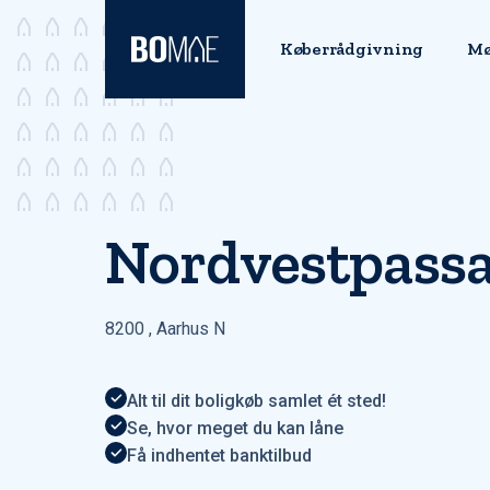
Køberrådgivning
Mø
Nordvestpassa
8200
,
Aarhus N
Alt til dit boligkøb samlet ét sted!
Se, hvor meget du kan låne
Få indhentet banktilbud