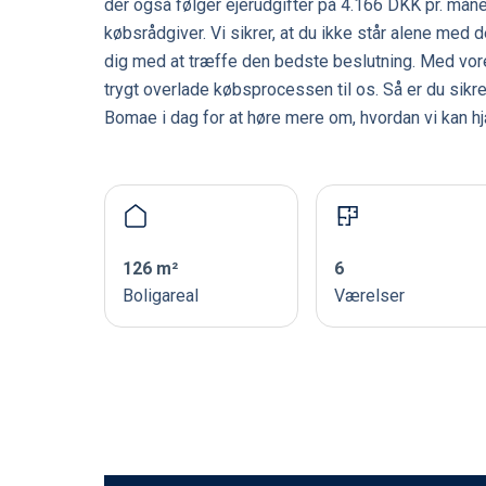
der også følger ejerudgifter på 4.166 DKK pr. mån
købsrådgiver. Vi sikrer, at du ikke står alene med d
dig med at træffe den bedste beslutning. Med vore
trygt overlade købsprocessen til os. Så er du sik
Bomae i dag for at høre mere om, hvordan vi kan h
126 m²
6
Boligareal
Værelser