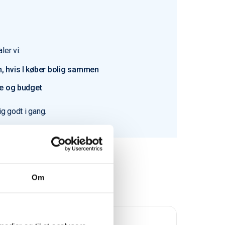
ler vi:
, hvis I køber bolig sammen
pe og budget
ig godt i gang.
Om
Trustpilot