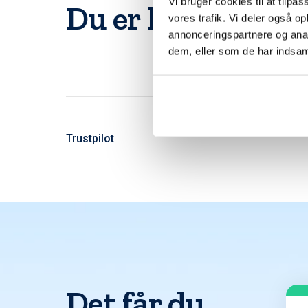
Vi bruger cookies til at tilpas
Du er langt fra d
vores trafik. Vi deler også 
annonceringspartnere og anal
dem, eller som de har indsaml
Trustpilot
Det får du