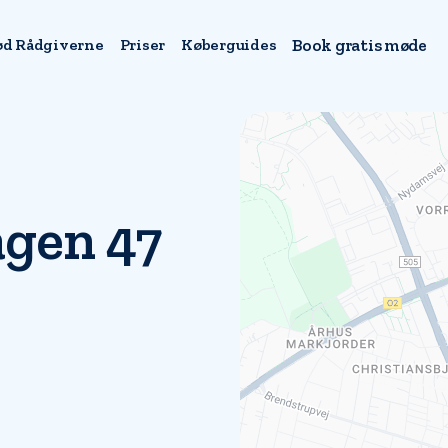
d Rådgiverne
Priser
Køberguides
Book gratis møde
gen 47