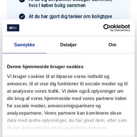
hvis I køber bolig sammen
At du har gjort dig tanker om boligtype
og budget
Har du ikke alt klar? Bare rolig – vi hjælper dig
godt i gang.
Samtykke
Detaljer
Om
Denne hjemmeside bruger cookies
Vi bruger cookies til at tilpasse vores indhold og
annoncer, til at vise dig funktioner til sociale medier og til
Du er langt fra den eneste
at analysere vores trafik. Vi deler også oplysninger om
der bruger Bomae
din brug af vores hjemmeside med vores partnere inden
for sociale medier, annonceringspartnere og
analysepartnere. Vores partnere kan kombinere disse
Trustpilot
data med andre oplysninger, du har givet dem, eller som
de har indsamlet fra din brug af deres tjenester.