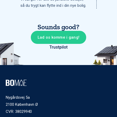
så du trygt kan flytte ind i din nye bolig.
Sounds good?
Lad os komme i gang!
Trustpilot
Nygårdsvej 5a
2100 København Ø
CVR: 38029940