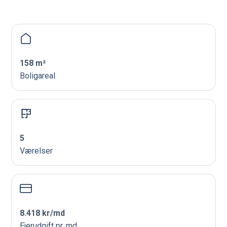
158 m²
Boligareal
5
Værelser
8.418 kr/md
Ejerudgift pr. md.