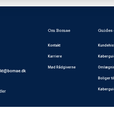
Om Bomae
Guides 
Kontakt
Kundehis
Karriere
Købergui
Mød Rådgiverne
Omlægnin
akt@bomae.dk
Boliger ti
Køberguid
dler