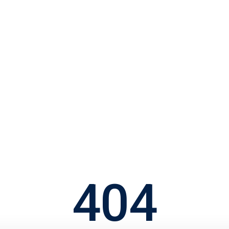
d Rådgiverne
Priser
Køberguides
Book gratis møde
404