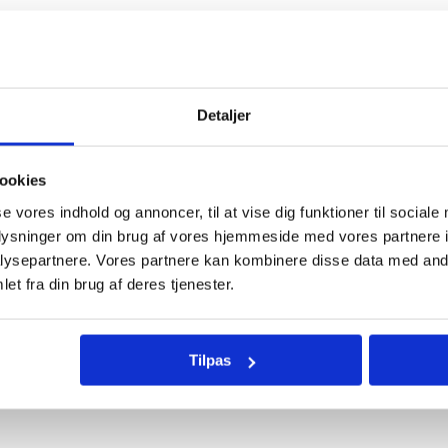
Hov, noget gik galt. Siden findes ikke.
Gå til forside
Detaljer
ookies
se vores indhold og annoncer, til at vise dig funktioner til sociale
oplysninger om din brug af vores hjemmeside med vores partnere i
ysepartnere. Vores partnere kan kombinere disse data med andr
et fra din brug af deres tjenester.
Tilpas