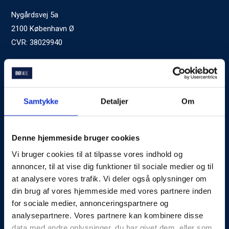
Nygårdsvej 5a
2100 København Ø
CVR: 38029940
Ved generelle henvendelser kontakt Bomae:
kontakt@bomae.dk
Tlf.
72600400
, mandag til fredag 9:00-20:00
Samtykke
Detaljer
Om
Godkendt af Finanstilsynet
som Boligkreditformidler
Denne hjemmeside bruger cookies
Vi bruger cookies til at tilpasse vores indhold og
Om Bomae
annoncer, til at vise dig funktioner til sociale medier og til
at analysere vores trafik. Vi deler også oplysninger om
Kontakt
din brug af vores hjemmeside med vores partnere inden
Karriere
for sociale medier, annonceringspartnere og
analysepartnere. Vores partnere kan kombinere disse
Mød Rådgiverne
data med andre oplysninger, du har givet dem, eller som