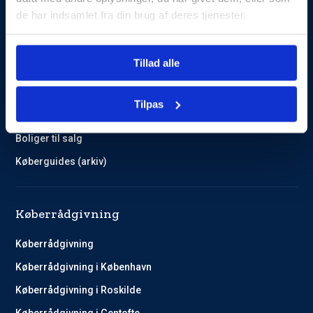
de har indsamlet fra din brug af deres tjenester.
Guides og Cases
Tillad alle
Kundehistorier
Køberguides
Tilpas
Omlægning af lån
Boliger til salg
Køberguides (arkiv)
Køberrådgivning
Køberrådgivning
Køberrådgivning i København
Køberrådgivning i Roskilde