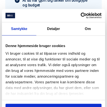
At du har gjort dig tanker om boligtype
og budget
Har du ikke alt klar? Bare rolig – vi hjælper dig
godt i gang.
Samtykke
Detaljer
Om
Denne hjemmeside bruger cookies
Vi bruger cookies til at tilpasse vores indhold og
Du er langt fra den eneste
annoncer, til at vise dig funktioner til sociale medier og til
der bruger Bomae
at analysere vores trafik. Vi deler også oplysninger om
din brug af vores hjemmeside med vores partnere inden
for sociale medier, annonceringspartnere og
Trustpilot
analysepartnere. Vores partnere kan kombinere disse
data med andre oplysninger, du har givet dem, eller som
de har indsamlet fra din brug af deres tjenester.