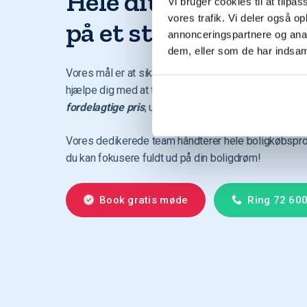
Hele dit boligkøb sa
Vi bruger cookies til at tilpas
vores trafik. Vi deler også 
på et sted
annonceringspartnere og anal
dem, eller som de har indsaml
Vores mål er at sikre dig den bedste finansieringsl
hjælpe dig med at finde dit
drømmehjem til den me
fordelagtige pris
, uanset hvor i landet du ønsker at 
Vores dedikerede team håndterer hele boligkøbspr
du kan fokusere fuldt ud på din boligdrøm!
Book gratis møde
Ring 72 60