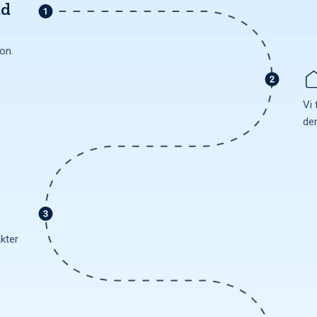
ud
ion.
Vi 
de
akter