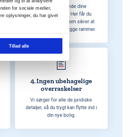
 medier og til at analysere
Vi har udelukkende dine
nden for sociale medier,
interesser for øje. Her får du
e oplysninger, du har givet
uvildig rådgivning som sikrer at
handlen foregår i trygge rammer.
Tillad alle
4. Ingen ubehagelige
overraskelser
Vi sørger for alle de juridiske
detaljer, så du trygt kan flytte ind i
din nye bolig.