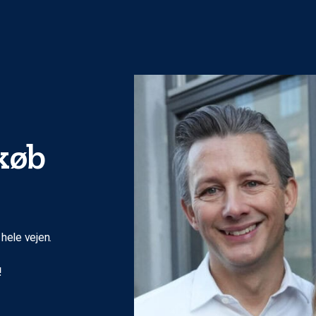
gkøb
 hele vejen.
!