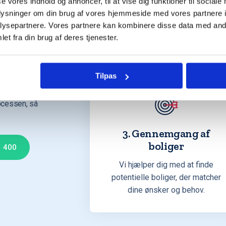
mlet
se vores indhold og annoncer, til at vise dig funktioner til sociale
Uvildig køberrådgivning ud fra
oplysninger om din brug af vores hjemmeside med vores partnere i
dine ønsker og behov, så hele
ysepartnere. Vores partnere kan kombinere disse data med andr
købsprocessen bliver lettere og
et fra din brug af deres tjenester.
mere overskuelig.
øsning og
st
Tilpas
købe.
ocessen, så
3. Gennemgang af
boliger
0 400
Vi hjælper dig med at finde
potentielle boliger, der matcher
dine ønsker og behov.