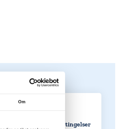
Om
2. De bedste betingelser