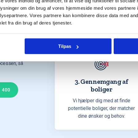
mlet
se vores indhold og annoncer, til at vise dig funktioner til sociale
Uvildig køberrådgivning ud fra
oplysninger om din brug af vores hjemmeside med vores partnere i
dine ønsker og behov, så hele
ysepartnere. Vores partnere kan kombinere disse data med andr
købsprocessen bliver lettere og
et fra din brug af deres tjenester.
mere overskuelig.
øsning og
st
Tilpas
købe.
ocessen, så
3. Gennemgang af
boliger
0 400
Vi hjælper dig med at finde
potentielle boliger, der matcher
dine ønsker og behov.