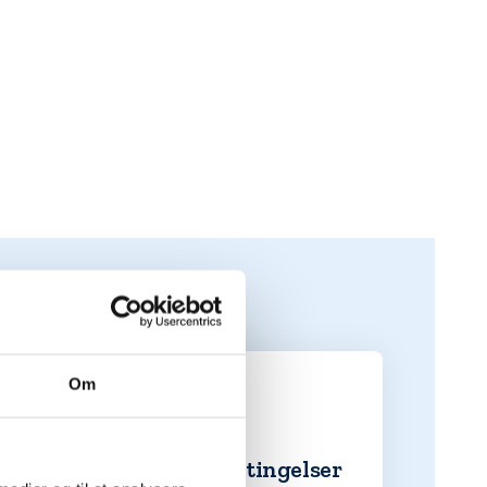
Om
2. De bedste betingelser