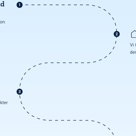
ud
ion.
Vi 
de
akter