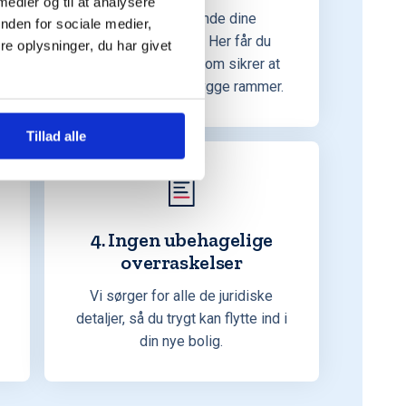
 medier og til at analysere
Vi har udelukkende dine
nden for sociale medier,
interesser for øje. Her får du
e oplysninger, du har givet
uvildig rådgivning som sikrer at
handlen foregår i trygge rammer.
Tillad alle
4. Ingen ubehagelige
overraskelser
Vi sørger for alle de juridiske
detaljer, så du trygt kan flytte ind i
din nye bolig.