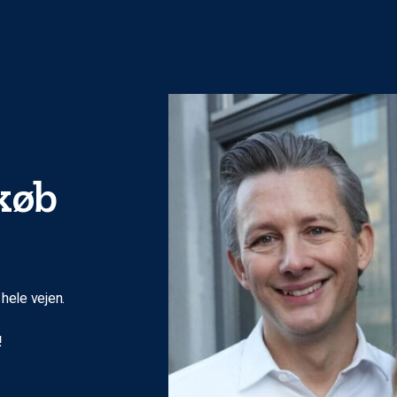
gkøb
 hele vejen.
!