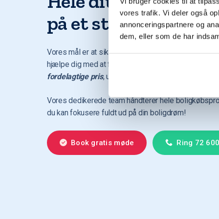
Hele dit boligkøb sa
Vi bruger cookies til at tilpas
vores trafik. Vi deler også 
på et sted
annonceringspartnere og anal
dem, eller som de har indsaml
Vores mål er at sikre dig den bedste finansieringsl
hjælpe dig med at finde dit
drømmehjem til den me
fordelagtige pris
, uanset hvor i landet du ønsker at 
Vores dedikerede team håndterer hele boligkøbspr
du kan fokusere fuldt ud på din boligdrøm!
Book gratis møde
Ring 72 60