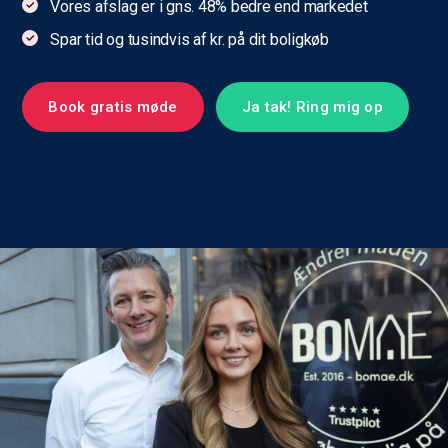
Vores afslag er i gns. 48% bedre end markedet
Spar tid og tusindvis af kr. på dit boligkøb
Book gratis møde
Ja tak! Ring mig op