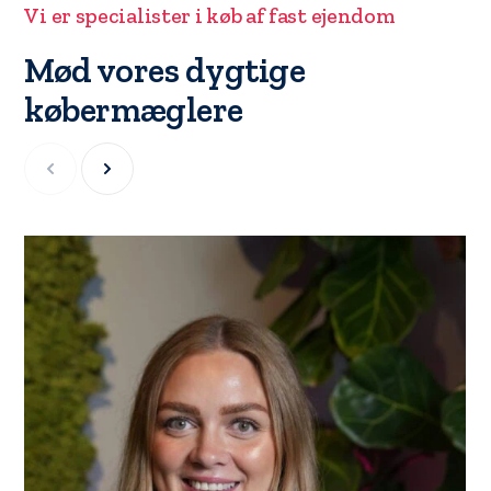
Vi er specialister i køb af fast ejendom
Mød vores dygtige
købermæglere