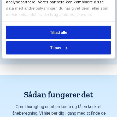
analysepartnere. Vores partnere kan kombinere disse
data med andre oplysninger, du har givet dem, eller som
de har indsamlet fra din brug af deres tjenester.
4. Ingen ubehagelige overraskelser
Tillad alle
Vi sørger for alle de juridiske detaljer, så du trygt
kan flytte ind i din nye bolig.
Tilpas
Sådan fungerer det
Opret hurtigt og nemt en konto og få en konkret
låneberegning. Vi hjælper dig i gang med at finde de