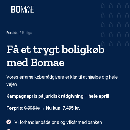
Forside
/
Boliga
Få et trygt boligkøb
med Bomae
Vores erfarne køberrådgivere er klar til at hjælpe dig hele
vejen.
Kampagnepris på juridisk rådgivning – hele april!
Førpris:
9.995 kr.
→
Nu kun: 7.495 kr.
Vi forhandler både pris og vilkår med banken