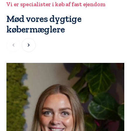
Vi er specialister i køb af fast ejendom
Mød vores dygtige
købermæglere