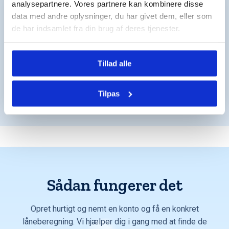
analysepartnere. Vores partnere kan kombinere disse
data med andre oplysninger, du har givet dem, eller som
de har indsamlet fra din brug af deres tjenester.
4. Ingen ubehagelige overraskelser
Tillad alle
Vi sørger for alle de juridiske detaljer, så du trygt
kan flytte ind i din nye bolig.
Tilpas
Sådan fungerer det
Opret hurtigt og nemt en konto og få en konkret
låneberegning. Vi hjælper dig i gang med at finde de