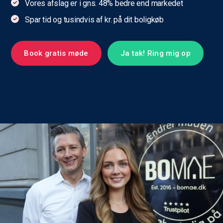
Vores afslag er i gns. 48% bedre end markedet
Spar tid og tusindvis af kr. på dit boligkøb
Book gratis møde
Ja tak! Ring mig op