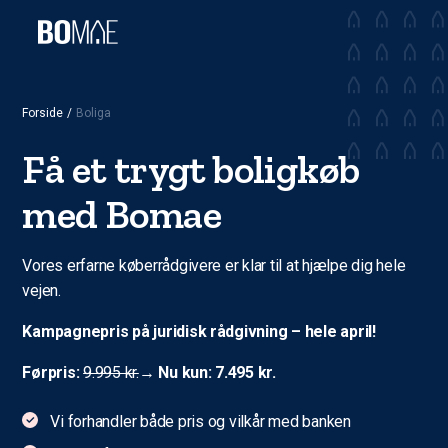
Forside
/
Boliga
Få et trygt boligkøb
med Bomae
Vores erfarne køberrådgivere er klar til at hjælpe dig hele
vejen.
Kampagnepris på juridisk rådgivning – hele april!
Førpris:
9.995 kr.
→
Nu kun: 7.495 kr.
Vi forhandler både pris og vilkår med banken